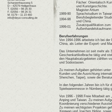
Fächer: Orientalisch Kun
Scharpenhausweg 5
D – 42579 Heiligenhaus
und Kunstgeschichte.
T. 02056 – 98 26 30
Magister Artium
F. 02056 – 98 26 31
1989-90
Sprachstudium in Taiwa
M. 0179 – 11 23 460
Berufsbegleitender Studi
info@deya-consulting.de
1994-98
und China.
Zusatzqualifikation zum
1999-01
Außenhandelskaufmann 
Berufserfahrungen
Von 1994-1996 arbeitete ich bei der
China, als Leiter der Export- und Ma
Das Unternehmen ist seit mehr als 3
Geschenkartikelbrache tätig und ste
den Hauptabsatzgebieten zählten vor
und Südostasien.
Zu meinen Aufgaben gehörten unter 
Kunden und die Ausrichtung interna
Shenchen, Taipei), sowie die Berat
In den folgenden Jahren bin ich für d
Spielwarenmesse in Nürnberg tätig 
Von 1996 - 1998 Freie Mitarbeit am „
Anping und Taiwan. Zu meinen Aufga
Koordinierung verschiedener Ausste
Zu meinen wichtigsten Projekten geh
Xingwan und Joachim Hirling, sowie