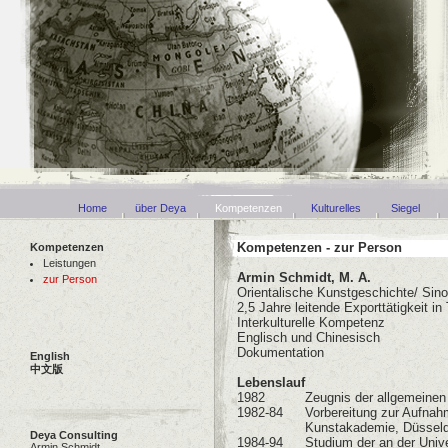
Home
über Deya
Kompetenzen
Kulturelles
Siegel
Kompetenzen - zur Person
Kompetenzen
Leistungen
Armin Schmidt, M. A.
zur Person
Orientalische Kunstgeschichte/ Sino
2,5 Jahre leitende Exporttätigkeit in
Interkulturelle Kompetenz
Englisch und Chinesisch
Dokumentation
English
中文版
Lebenslauf
1982
Zeugnis der allgemeinen
1982-84
Vorbereitung zur Aufnah
Kunstakademie, Düsseld
Deya Consulting
1984-94
Studium der an der Unive
Armin Schmidt