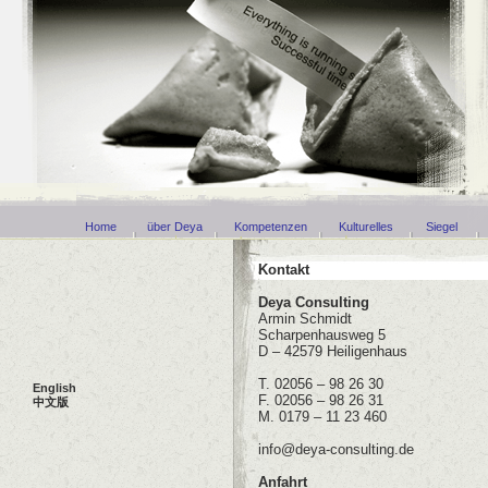
Home
über Deya
Kompetenzen
Kulturelles
Siegel
Kontakt
Deya Consulting
Armin Schmidt
Scharpenhausweg 5
D – 42579 Heiligenhaus
T. 02056 – 98 26 30
English
F. 02056 – 98 26 31
中文版
M. 0179 – 11 23 460
info@deya-consulting.de
Anfahrt